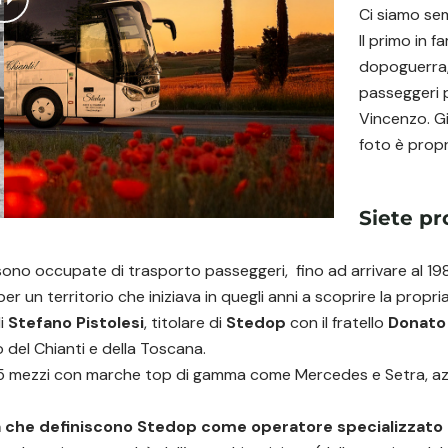
Ci siamo sem
Il primo in 
dopoguerra, 
passeggeri p
Vincenzo. Gi
foto è propr
Siete pr
sono occupate di trasporto passeggeri, fino ad arrivare al 19
er un territorio che iniziava in quegli anni a scoprire la propri
di
Stefano Pistolesi
, titolare di
Stedop
con il fratello
Donato
 del Chianti e della Toscana.
 15 mezzi con marche top di gamma come Mercedes e Setra, azi
a che definiscono Stedop come operatore specializzato d