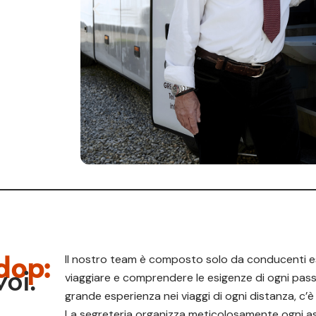
dop:
Il nostro team è composto solo da conducenti es
oi.
viaggiare e comprendere le esigenze di ogni pas
grande esperienza nei viaggi di ogni distanza, c’è 
La segreteria organizza meticolosamente ogni as